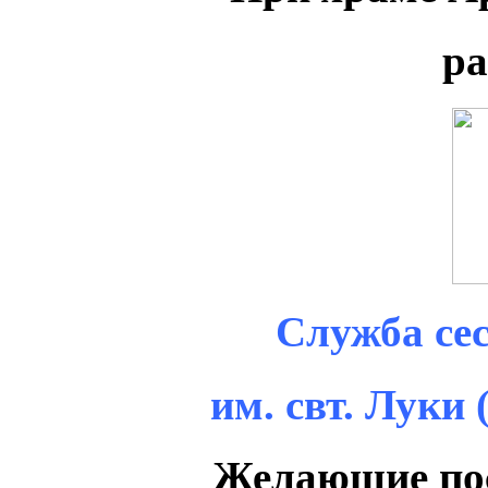
ра
Cлужба се
им. свт. Луки
Желающие пос